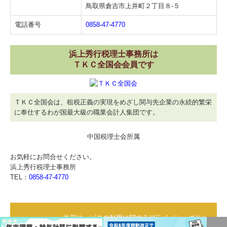
鳥取県倉吉市上井町２丁目８-５
関与先向け融資商品ご紹介
電話番号
0858-47-4770
経営者お役立ち情報
浜上秀行税理士事務所は
経営者オススメ情報
ＴＫＣ全国会会員です
Q&A経営相談
税務カレンダー
ＴＫＣ全国会は、租税正義の実現をめざし関与先企業の永続的繁栄
に奉仕するわが国最大級の職業会計人集団です。
税務Q&A
中国税理士会所属
社長メニューASP版
お気軽にお問合せください。
TKCシステムQ&A
浜上秀行税理士事務所
TEL：
0858-47-4770
経営革新等支援機関とは
外部サービスの利用に関するプライバシーポリシー