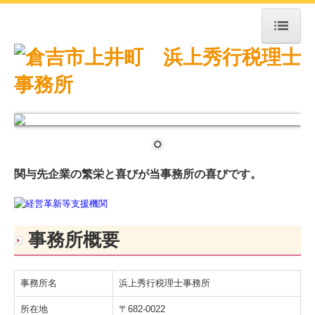
トップページ
お知らせ
事務所紹介
経営理念
交通案内
関与先企業の繁栄と喜びが当事務所の喜びです。
業務案内
よくある質問
事務所概要
お問合せ
FX4クラウド
事務所名
浜上秀行税理士事務所
所在地
〒682-0022
補助金・助成金・融資情報