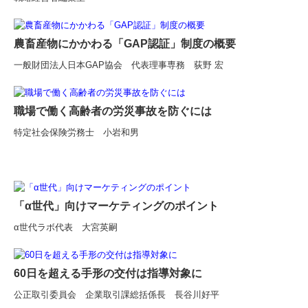
農畜産物にかかわる「GAP認証」制度の概要
一般財団法人日本GAP協会 代表理事専務 荻野 宏
職場で働く高齢者の労災事故を防ぐには
特定社会保険労務士 小岩和男
「α世代」向けマーケティングのポイント
α世代ラボ代表 大宮英嗣
60日を超える手形の交付は指導対象に
公正取引委員会 企業取引課総括係長 長谷川好平