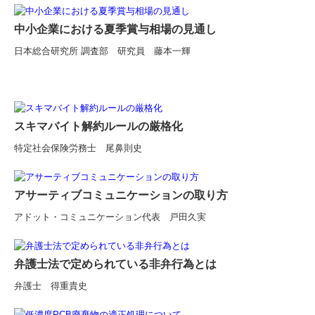
関与先向け融資商品ご紹介
中小企業における夏季賞与相場の見通し
日本総合研究所 調査部 研究員 藤本一輝
経営者お役立ち情報
経営者オススメ情報
Q&A経営相談
スキマバイト解約ルールの厳格化
税務カレンダー
特定社会保険労務士 尾鼻則史
税務Q&A
社長メニューASP版
アサーティブコミュニケーションの取り方
アドット・コミュニケーション代表 戸田久実
TKCシステムQ&A
経営革新等支援機関とは
弁護士法で定められている非弁行為とは
弁護士 得重貴史