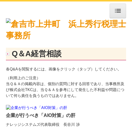
トップページ
お知らせ
事務所紹介
Q＆A経営相談
経営理念
各Q&Aを閲覧するには、画像をクリック（タップ）してください。
交通案内
（利用上のご注意）
業務案内
当Ｑ＆Ａの掲載内容は、個別の質問に対する回答であり、当事務所及
び株式会社TKCは、当Ｑ＆Ａを参考にして発生した不利益や問題につ
よくある質問
いて何ら責任を負うものではありません。
お問合せ
企業が行うべき「AIO対策」の肝
FX4クラウド
ナレッジシステムズ代表取締役 長谷川 渉
補助金・助成金・融資情報