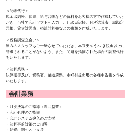
関与先向け融資商品ご紹介
＜記帳代行＞
現金出納帳、伝票、給与台帳などの資料をお客様の方で作成していた
経営者お役立ち情報
だき、当社で会計ソフトへ入力し、仕訳日記帳、月次試算表、総勘定
元帳、貸借対照表、損益計算書などの書類を作成いたします。
経営者オススメ情報
＜税務調査立会い＞
Q&A経営相談
当方のスタッフもご一緒させていただき、本来支払うべ き税金以上に
請求されることがないよう、また、問題を指摘された場合の調整代行
税務カレンダー
をいたします。
税務Q&A
＜決算業務＞
決算指導及び、税務署、都道府県、市町村提出用の各種申告書を作成
社長メニューASP版
いたします。
TKCシステムQ&A
会計業務
経営革新等支援機関とは
・月次決算のご指導（巡回監査）
・会計処理のご指導
・会計システム導入のご支援
・決算事前対策のご指導
・節税に関するご支援