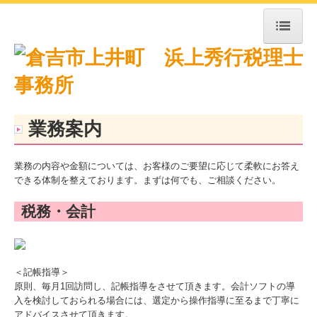
トップページ
お知らせ
事務所紹介
業務案内
経営理念
業務の内容や金額については、お客様のご要望に応じて柔軟にお答え
交通案内
できる体制を整えております。まずは何でも、ご相談ください。
業務案内
税務・会計
よくある質問
お問合せ
＜記帳指導＞
FX4クラウド
原則、毎月1回訪問し、記帳指導をさせて頂きます。会計ソフトの導
入を検討しておられる場合には、選定から操作指導に至るまで丁寧に
補助金・助成金・融資情報
アドバイスさせて頂きます。