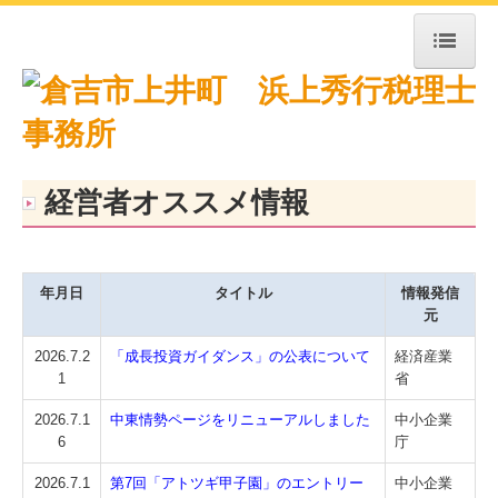
トップページ
お知らせ
事務所紹介
経営者オススメ情報
経営理念
交通案内
年月日
タイトル
情報発信
業務案内
元
2026.7.2
「成長投資ガイダンス」の公表について
経済産業
よくある質問
1
省
お問合せ
2026.7.1
中東情勢ページをリニューアルしました
中小企業
6
庁
FX4クラウド
2026.7.1
第7回「アトツギ甲子園」のエントリー
中小企業
補助金・助成金・融資情報