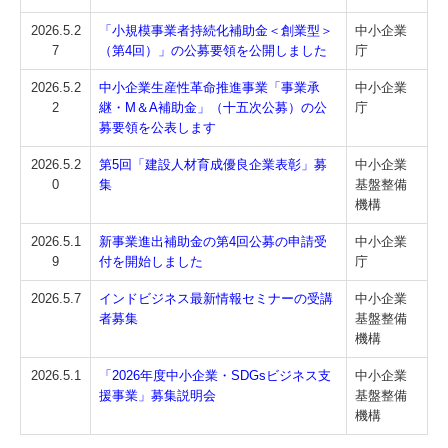
2026.5.2
「小規模事業者持続化補助金＜創業型＞
中小企業
7
（第4回）」の公募要領を公開しました
庁
2026.5.2
中小企業生産性革命推進事業「事業承
中小企業
2
継・M＆A補助金」（十五次公募）の公
庁
募要領を公表します
2026.5.2
第5回「建設人材育成優良企業表彰」募
中小企業
0
集
基盤整備
機構
2026.5.1
新事業進出補助金の第4回公募の申請受
中小企業
9
付を開始しました
庁
2026.5.7
インドビジネス最新情報セミナーの受講
中小企業
者募集
基盤整備
機構
2026.5.1
「2026年度中小企業・SDGsビジネス支
中小企業
援事業」募集説明会
基盤整備
機構