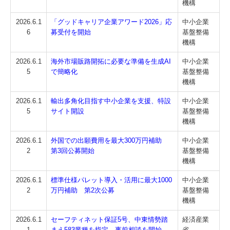
機構
2026.6.1
「グッドキャリア企業アワード2026」応
中小企業
6
募受付を開始
基盤整備
機構
2026.6.1
海外市場販路開拓に必要な準備を生成AI
中小企業
5
で簡略化
基盤整備
機構
2026.6.1
輸出多角化目指す中小企業を支援、特設
中小企業
5
サイト開設
基盤整備
機構
2026.6.1
外国での出願費用を最大300万円補助
中小企業
2
第3回公募開始
基盤整備
機構
2026.6.1
標準仕様パレット導入・活用に最大1000
中小企業
2
万円補助 第2次公募
基盤整備
機構
2026.6.1
セーフティネット保証5号、中東情勢踏
経済産業
1
まえ583業種を指定、事前相談を開始
省