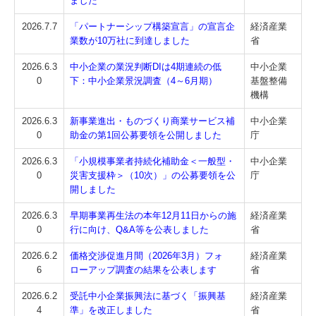
ました
2026.7.7
「パートナーシップ構築宣言」の宣言企
経済産業
業数が10万社に到達しました
省
2026.6.3
中小企業の業況判断DIは4期連続の低
中小企業
0
下：中小企業景況調査（4～6月期）
基盤整備
機構
2026.6.3
新事業進出・ものづくり商業サービス補
中小企業
0
助金の第1回公募要領を公開しました
庁
2026.6.3
「小規模事業者持続化補助金＜一般型・
中小企業
0
災害支援枠＞（10次）」の公募要領を公
庁
開しました
2026.6.3
早期事業再生法の本年12月11日からの施
経済産業
0
行に向け、Q&A等を公表しました
省
2026.6.2
価格交渉促進月間（2026年3月）フォ
経済産業
6
ローアップ調査の結果を公表します
省
2026.6.2
受託中小企業振興法に基づく「振興基
経済産業
4
準」を改正しました
省