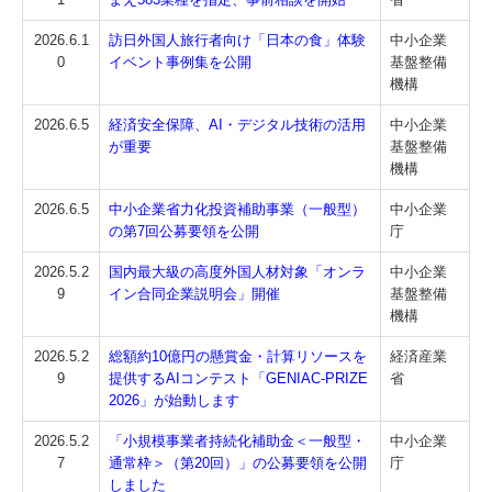
2026.6.1
訪日外国人旅行者向け「日本の食」体験
中小企業
0
イベント事例集を公開
基盤整備
機構
2026.6.5
経済安全保障、AI・デジタル技術の活用
中小企業
が重要
基盤整備
機構
2026.6.5
中小企業省力化投資補助事業（一般型）
中小企業
の第7回公募要領を公開
庁
2026.5.2
国内最大級の高度外国人材対象「オンラ
中小企業
9
イン合同企業説明会」開催
基盤整備
機構
2026.5.2
総額約10億円の懸賞金・計算リソースを
経済産業
9
提供するAIコンテスト「GENIAC-PRIZE
省
2026」が始動します
2026.5.2
「小規模事業者持続化補助金＜一般型・
中小企業
7
通常枠＞（第20回）」の公募要領を公開
庁
しました