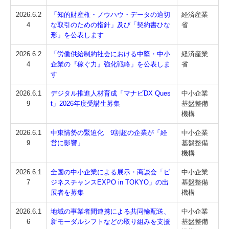
2026.6.2
「知的財産権・ノウハウ・データの適切
経済産業
4
な取引のための指針」及び「契約書ひな
省
形」を公表します
2026.6.2
「労働供給制約社会における中堅・中小
経済産業
4
企業の『稼ぐ力』強化戦略」を公表しま
省
す
2026.6.1
デジタル推進人材育成「マナビDX Ques
中小企業
9
t」2026年度受講生募集
基盤整備
機構
2026.6.1
中東情勢の緊迫化 9割超の企業が「経
中小企業
9
営に影響」
基盤整備
機構
2026.6.1
全国の中小企業による展示・商談会「ビ
中小企業
7
ジネスチャンスEXPO in TOKYO」の出
基盤整備
展者を募集
機構
2026.6.1
地域の事業者間連携による共同輸配送、
中小企業
6
新モーダルシフトなどの取り組みを支援
基盤整備