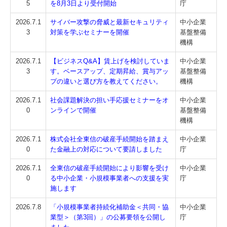
5
を8月3日より受付開始
庁
関与先向け融資商品ご紹介
2026.7.1
サイバー攻撃の脅威と最新セキュリティ
中小企業
3
対策を学ぶセミナーを開催
基盤整備
経営者お役立ち情報
機構
経営者オススメ情報
2026.7.1
【ビジネスQ&A】賃上げを検討していま
中小企業
3
す。ベースアップ、定期昇給、賞与アッ
基盤整備
Q&A経営相談
プの違いと選び方を教えてください。
機構
税務カレンダー
2026.7.1
社会課題解決の担い手応援セミナーをオ
中小企業
0
ンラインで開催
基盤整備
税務Q&A
機構
社長メニューASP版
2026.7.1
株式会社全東信の破産手続開始を踏まえ
中小企業
0
た金融上の対応について要請しました
庁
TKCシステムQ&A
2026.7.1
全東信の破産手続開始により影響を受け
中小企業
0
る中小企業・小規模事業者への支援を実
庁
経営革新等支援機関とは
施します
2026.7.8
「小規模事業者持続化補助金＜共同・協
中小企業
業型＞（第3回）」の公募要領を公開し
庁